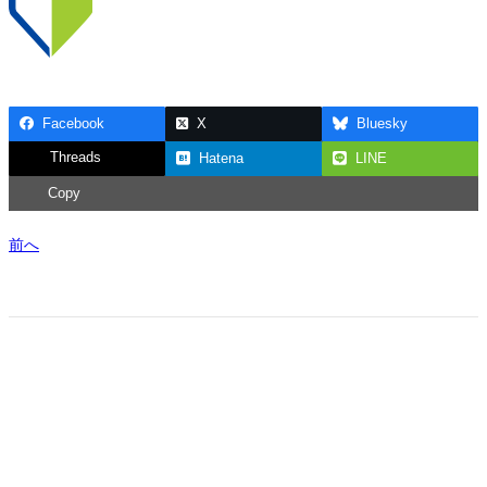
Facebook
X
Bluesky
Threads
Hatena
LINE
Copy
前へ