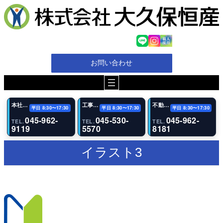
内
容
を
ス
キ
ッ
お問い合わせ
プ
本社・代表電話
工事（恩田事業所）
不動産事業部
平日 8:30〜17:30
平日 8:30〜17:30
平日 8:30〜17:30
045-962-
045-530-
045-962-
TEL.
TEL.
TEL.
9119
5570
8181
イラスト3