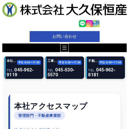
内
容
を
ス
キ
ッ
お問い合わせ
プ
本社・代表電話
工事（恩田事業所）
不動産事業部
平日 8:30〜17:30
平日 8:30〜17:30
平日 8:30〜17:30
045-962-
045-530-
045-962-
TEL.
TEL.
TEL.
9119
5570
8181
本社アクセスマップ
管理部門・不動産事業部