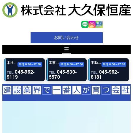
内
容
を
ス
キ
ッ
お問い合わせ
プ
本社・代表電話
工事（恩田事業所）
不動産事業部
平日 8:30〜17:30
平日 8:30〜17:30
平日 8:30〜17:30
045-962-
045-530-
045-962-
TEL.
TEL.
TEL.
9119
5570
8181