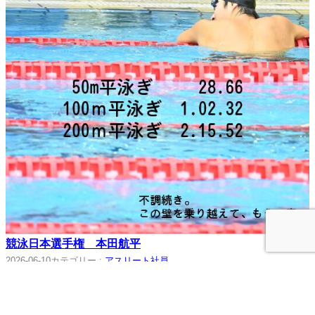
競泳日本選手権 本田航平
カテゴリー :
アスリート社員
2026-06-10
6月4日～7日で東京アクアティクスセンターにて第102回日本選手権
が行われました。 弊社所属の本田航平は50ｍ…