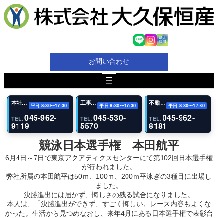
お問い合わせ
本社・代表電話
工事（恩田事業所）
不動産事業部
平日 8:30〜17:30
平日 8:30〜17:30
平日 8:30〜17:30
045-962-
045-530-
045-962-
TEL.
TEL.
TEL.
9119
5570
8181
競泳日本選手権 本田航平
6月4日～7日で東京アクアティクスセンターにて第102回日本選手権
が行われました。
弊社所属の本田航平は50ｍ、100ｍ、200ｍ平泳ぎの3種目に出場し
ました。
決勝進出には届かず、悔しさの残る試合になりました。
本人は、「決勝進出ができず、すごく悔しい。レース内容もよくな
かった。生活から見つめなおし、来年4月にある日本選手権で表彰台