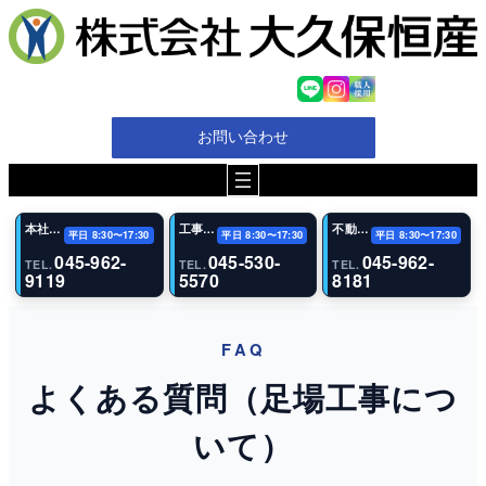
内
容
を
ス
キ
ッ
お問い合わせ
プ
本社・代表電話
工事（恩田事業所）
不動産事業部
平日 8:30〜17:30
平日 8:30〜17:30
平日 8:30〜17:30
045-962-
045-530-
045-962-
TEL.
TEL.
TEL.
9119
5570
8181
FAQ
よくある質問（足場工事につ
いて）