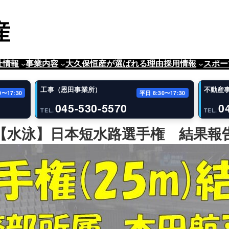
社情報
事業内容
大久保恒産が選ばれる理由
採用情報
スポー
工事（恩田事業所）
不動産
0〜17:30
平日 8:30〜17:30
045-530-5570
0
TEL.
TEL.
【水泳】日本短水路選手権 結果報