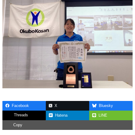
Facebook
X
Bluesky
Threads
Hatena
LINE
Copy