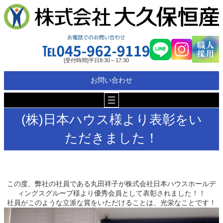
内
容
を
ス
キ
ッ
[受付時間]平日8:30～17:30
プ
お問い合わせ
(株)日本ハウス様より表彰をい
ただきました！
この度、弊社の社員である丸田祥子が株式会社日本ハウスホールデ
ィングスグループ様より優秀会員として表彰されました！！
社員がこのような立派な賞をいただけることは、光栄なことです！