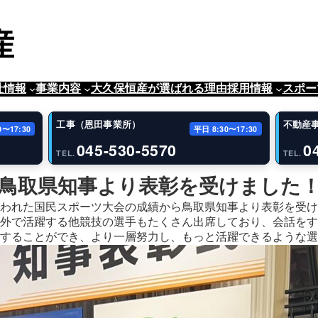
社情報
事業内容
大久保恒産が選ばれる理由
採用情報
スポー
工事（恩田事業所）
不動産
0〜17:30
平日 8:30〜17:30
045-530-5570
0
TEL.
TEL.
鳥取県知事より表彰を受けました
われた国民スポーツ大会の成績から鳥取県知事より表彰を受け
外で活躍する他競技の選手もたくさん出席しており、会話をす
することができ、より一層努力し、もっと活躍できるような選