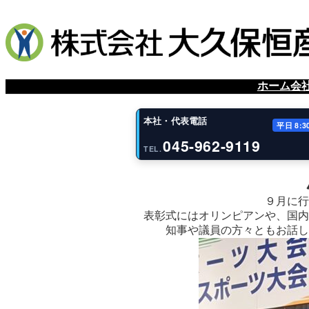
ホーム
会
本社・代表電話
平日 8:3
045-962-9119
TEL.
９月に行
表彰式にはオリンピアンや、国内
知事や議員の方々ともお話し