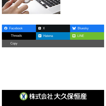
Facebook
X
Bluesky
Threads
Hatena
LINE
Copy