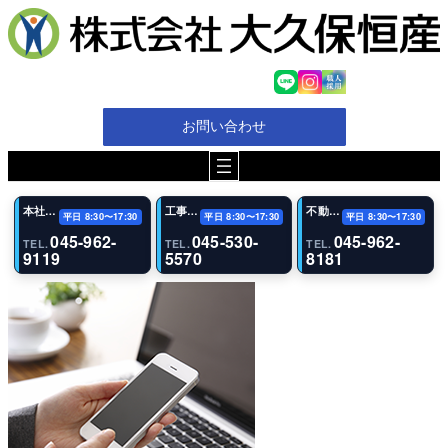
内
容
を
ス
キ
ッ
お問い合わせ
プ
本社・代表電話
工事（恩田事業所）
不動産事業部
平日 8:30〜17:30
平日 8:30〜17:30
平日 8:30〜17:30
045-962-
045-530-
045-962-
TEL.
TEL.
TEL.
9119
5570
8181