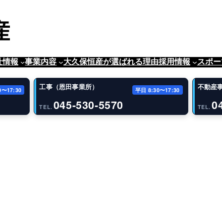
社情報
事業内容
大久保恒産が選ばれる理由
採用情報
スポー
工事（恩田事業所）
不動産
0〜17:30
平日 8:30〜17:30
045-530-5570
0
TEL.
TEL.