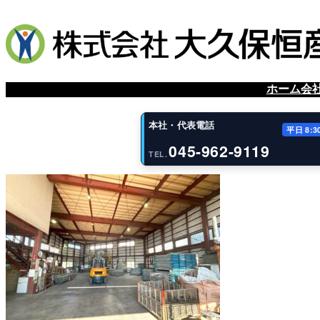
内
容
を
ス
キ
ッ
ホーム
会
プ
本社・代表電話
平日 8:3
045-962-9119
TEL.