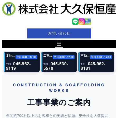
内
容
を
ス
キ
ッ
お問い合わせ
プ
本社・代表電話
工事（恩田事業所）
不動産事業部
平日 8:30〜17:30
平日 8:30〜17:30
平日 8:30〜17:30
045-962-
045-530-
045-962-
TEL.
TEL.
TEL.
9119
5570
8181
CONSTRUCTION & SCAFFOLDING
WORKS
工事事業のご案内
年間約700社以上のお客様との実績と信頼。安全性を大前提に、