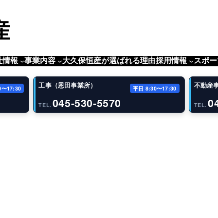
社情報
事業内容
大久保恒産が選ばれる理由
採用情報
スポー
工事（恩田事業所）
不動産
0〜17:30
平日 8:30〜17:30
045-530-5570
0
TEL.
TEL.