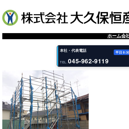
内
容
を
ス
キ
ッ
ホーム
会
プ
本社・代表電話
平日 8:3
045-962-9119
TEL.