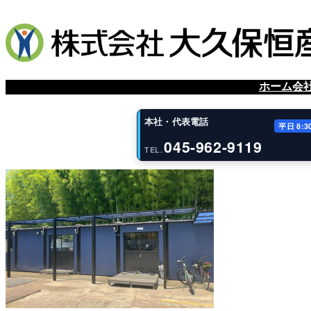
内
容
を
ス
キ
ッ
ホーム
会
プ
本社・代表電話
平日 8:3
045-962-9119
TEL.