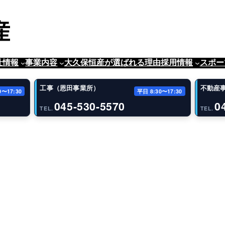
社情報
事業内容
大久保恒産が選ばれる理由
採用情報
スポー
工事（恩田事業所）
不動産
0〜17:30
平日 8:30〜17:30
045-530-5570
0
TEL.
TEL.