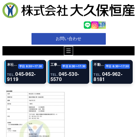
内
容
を
ス
キ
ッ
お問い合わせ
プ
本社・代表電話
工事（恩田事業所）
不動産事業部
平日 8:30〜17:30
平日 8:30〜17:30
平日 8:30〜17:30
045-962-
045-530-
045-962-
TEL.
TEL.
TEL.
9119
5570
8181