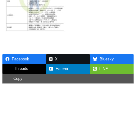
Facebook
X
Bluesky
Threads
Hatena
LINE
Copy