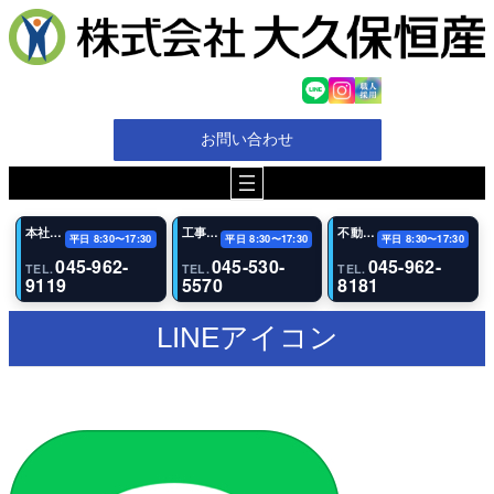
内
容
を
ス
キ
ッ
お問い合わせ
プ
本社・代表電話
工事（恩田事業所）
不動産事業部
平日 8:30〜17:30
平日 8:30〜17:30
平日 8:30〜17:30
045-962-
045-530-
045-962-
TEL.
TEL.
TEL.
9119
5570
8181
LINEアイコン