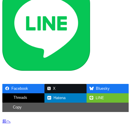
Facebook
X
Bluesky
Threads
Hatena
LINE
Copy
前へ