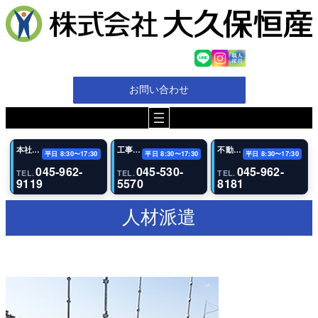
内
容
を
ス
キ
ッ
お問い合わせ
プ
本社・代表電話
工事（恩田事業所）
不動産事業部
平日 8:30〜17:30
平日 8:30〜17:30
平日 8:30〜17:30
045-962-
045-530-
045-962-
TEL.
TEL.
TEL.
9119
5570
8181
人材派遣