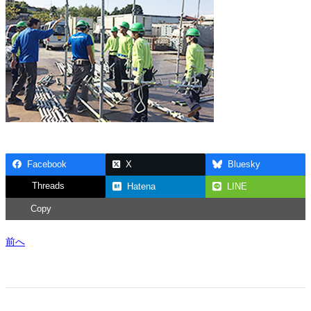
Facebook
X
Bluesky
Threads
Hatena
LINE
Copy
前へ