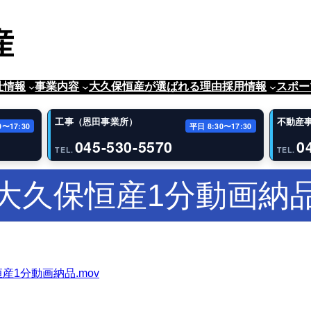
社情報
事業内容
大久保恒産が選ばれる理由
採用情報
スポー
工事（恩田事業所）
不動産
0〜17:30
平日 8:30〜17:30
045-530-5570
0
TEL.
TEL.
大久保恒産1分動画納
9/大久保恒産1分動画納品.mov