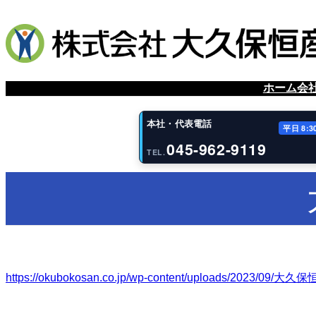
内
容
を
ス
キ
ッ
ホーム
会
プ
本社・代表電話
平日 8:3
045-962-9119
TEL.
https://okubokosan.co.jp/wp-content/uploads/2023/0