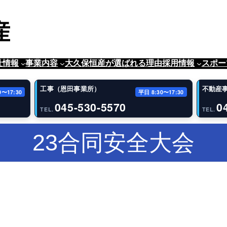
社情報
事業内容
大久保恒産が選ばれる理由
採用情報
スポー
工事（恩田事業所）
不動産
0〜17:30
平日 8:30〜17:30
045-530-5570
0
TEL.
TEL.
23合同安全大会