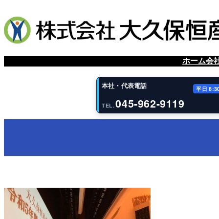
内
容
を
ス
キ
ッ
ホーム
会
プ
本社・代表電話
平日 8:3
045-962-9119
TEL.