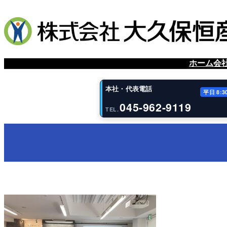
内
容
を
ス
キ
ッ
ホーム
会
プ
本社・代表電話
平日 8:3
045-962-9119
TEL.