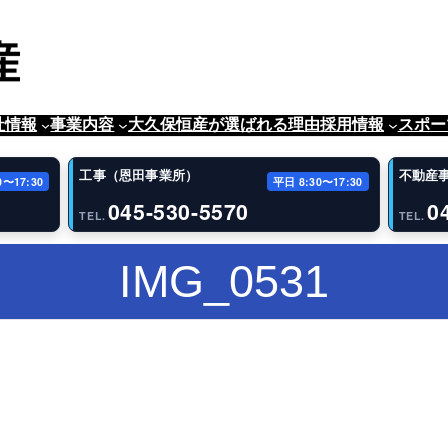
社情報
事業内容
大久保恒産が選ばれる理由
採用情報
スポー
工事（恩田事業所）
不動産
0〜17:30
平日 8:30〜17:30
045-530-5570
0
TEL.
TEL.
IMG_0531