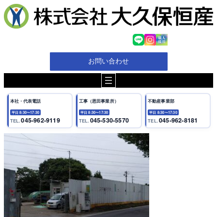
内
容
を
ス
キ
ッ
お問い合わせ
プ
本社・代表電話
工事（恩田事業所）
不動産事業部
平日 8:30〜17:30
平日 8:30〜17:30
平日 8:30〜17:30
045-962-9119
045-530-5570
045-962-8181
TEL.
TEL.
TEL.