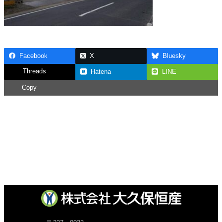
Facebook
X
Bluesky
Threads
Hatena
LINE
Copy