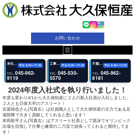
お問い合わせ
本社・代表電話
工事（恩田事業所）
不動産事業部
平日 8:30〜17:30
平日 8:30〜17:30
平日 8:30〜17:30
045-962-
045-530-
045-962-
TEL.
TEL.
TEL.
9119
5570
8181
2024年度入社式を執り行いました！
年度も変わり4/1から大久保恒産に２人の新入社員が入社しました。
２人とも日体大卒のアスリート！
吉冨純也さん(写真右）は社員職人として大久保恒産の主力である足
場部隊で大きく貢献してくれると思います！
本田航平さん(写真左）はアスリート社員として競泳でオリンピック
出場を目指して仕事と練習の二刀流で頑張ってくれると期待してま
す！